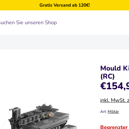
Gratis Versand ab 120€!
Mould K
(RC)
€154,
inkl. MwSt. 
Art:
Militär
Begrenzter 