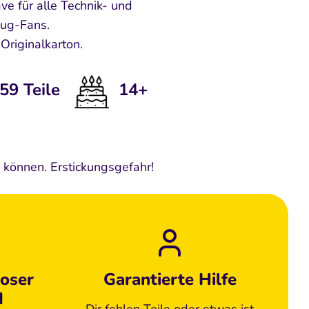
ve für alle Technik- und
eug-Fans.
 Originalkarton.
9 Teile
14+
n können. Erstickungsgefahr!
loser
Garantierte Hilfe
d
Dir fehlen Teile oder etwas ist