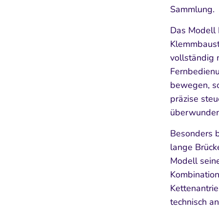
Sammlung.
Das Modell 
Klemmbauste
vollständig 
Fernbedienu
bewegen, so
präzise steu
überwunden
Besonders b
lange Brück
Modell seine
Kombination
Kettenantrie
technisch a