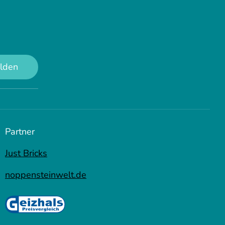
lden
Partner
Just Bricks
noppensteinwelt.de