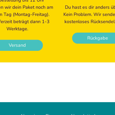
n wir dein Paket noch am
Du hast es dir anders ü
en Tag (Montag-Freitag).
Kein Problem. Wir senden
ferzeit beträgt dann 1-3
kostenloses Rücksendel
Werktage.
Rückgabe
Versand
nicht für Kinder unter 3 Jahren geeignet, da Kleinteile verschluckt werd