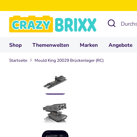
Direkt
zum
Suchen
Durchsuchen
Inhalt
Sie
unseren
Shop
Themenwelten
Marken
Angebote
Shop
Startseite
Mould King 20029 Brückenleger (RC)