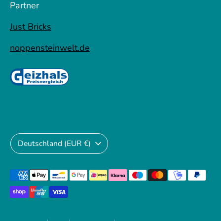
Partner
Just Bricks
noppensteinwelt.de
Währung
Deutschland (EUR €)
Akzeptierte
Zahlungsarten