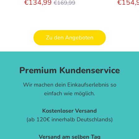
Normaler
€134,99
€154,
€169,99
Preis
Zu den Angeboten
Premium Kundenservice
Wir machen dein Einkaufserlebnis so
einfach wie möglich.
Kostenloser Versand
(ab 120€ innerhalb Deutschlands)
Versand am selben Tag