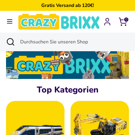
Direkt
Gratis Versand ab 120€!
zum
Inhalt
0
Suchen
Durchsuchen
Sie
Suchen
Suche
Durchsuchen
unseren
schließen
Sie
Shop
unseren
Shop
Top Kategorien