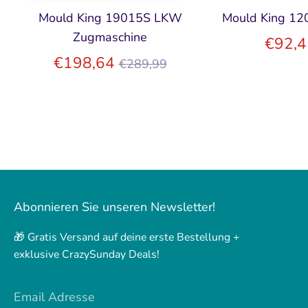
Mould King 19015S LKW
Mould King 12
Zugmaschine
€92,4
Normaler
€198,64
€289,99
Preis
Abonnieren Sie unseren Newsletter!
🎁 Gratis Versand auf deine erste Bestellung +
exklusive CrazySunday Deals!
Email Adresse