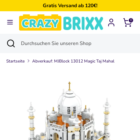
Direkt
Gratis Versand ab 120€!
zum
Inhalt
0
Suchen
Durchsuchen
Sie
Suchen
Suche
Durchsuchen
unseren
schließen
Sie
Shop
unseren
Startseite
Abverkauf: MJBlock 13012 Magic Taj Mahal
Shop