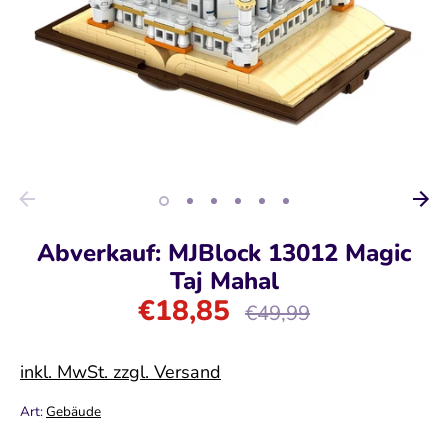
Abverkauf: MJBlock 13012 Magic
Taj Mahal
€18,85
Normaler
€49,99
Preis
inkl. MwSt. zzgl. Versand
Art:
Gebäude