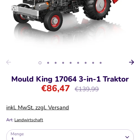
Mould King 17064 3-in-1 Traktor
€86,47
Normaler
€139,99
Preis
inkl. MwSt. zzgl. Versand
Art:
Landwirtschaft
Menge
1