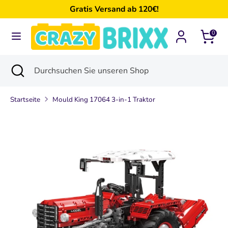
Direkt
Gratis Versand ab 120€!
zum
Inhalt
0
Suchen
Durchsuchen
Sie
Suchen
Suche
Durchsuchen
unseren
schließen
Sie
Shop
unseren
Startseite
Mould King 17064 3-in-1 Traktor
Shop